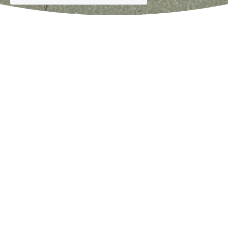
Président 
: Olivier Murru - 
Secrétaire
 : 
Didier Lambert - 
Trésorière
 : Claude 
Hanzen
L-8399 Windhof 2, Rue d’Arlon
+352 691 12 03 76
jesoutiens@
childange.eu